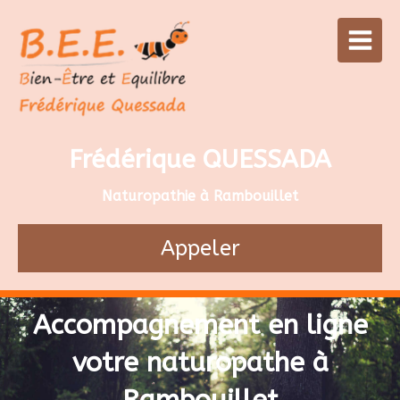
Frédérique QUESSADA
Naturopathie à Rambouillet
Appeler
Accompagnement en ligne
votre naturopathe à
Rambouillet